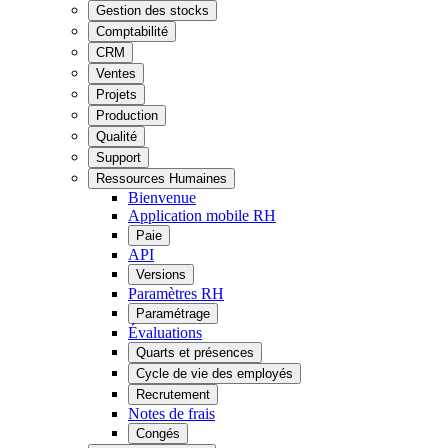
Gestion des stocks
Comptabilité
CRM
Ventes
Projets
Production
Qualité
Support
Ressources Humaines
Bienvenue
Application mobile RH
Paie
API
Versions
Paramètres RH
Paramétrage
Évaluations
Quarts et présences
Cycle de vie des employés
Recrutement
Notes de frais
Congés