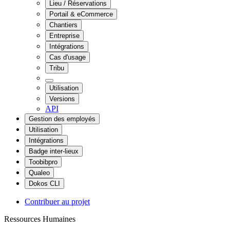
Lieu / Réservations
Portail & eCommerce
Chantiers
Entreprise
Intégrations
Cas d'usage
Tribu
Utilisation
Versions
API
Gestion des employés
Utilisation
Intégrations
Badge inter-lieux
Toobibpro
Qualeo
Dokos CLI
Contribuer au projet
Ressources Humaines