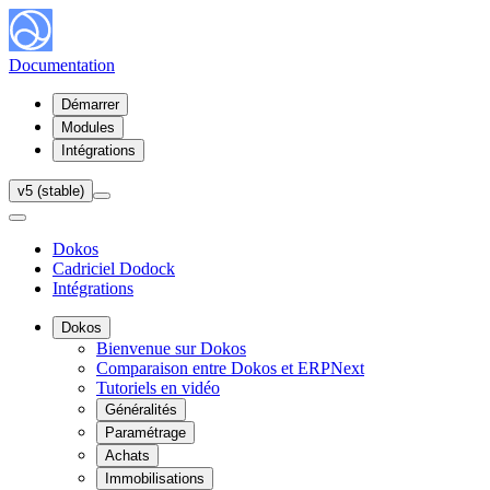
Documentation
Démarrer
Modules
Intégrations
v5 (stable)
Dokos
Cadriciel Dodock
Intégrations
Dokos
Bienvenue sur Dokos
Comparaison entre Dokos et ERPNext
Tutoriels en vidéo
Généralités
Paramétrage
Achats
Immobilisations