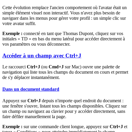
Cette évolution remplace l'ancien comportement où l'avatar était un
simple élément visuel non interactif. Vous n'avez plus besoin de
naviguer dans les menus pour gérer votre profil : un simple clic sur
votre avatar suffit.
Exemple :
connecté en tant que Thomas Dupont, cliquez sur vos
initiales « TD » en bas du menu latéral pour accéder directement à
vos paramètres ou vous déconnecter.
Accéder à un champ avec Ctrl+J
Le raccourci
Ctrl+J
(ou
Cmd+J
sur Mac) ouvre une palette de
navigation qui liste tous les champs du document en cours et permet
de s'y déplacer instantanément.
Dans un document standard
Appuyez sur
Ctrl+J
depuis n'importe quel endroit du document :
une fenêtre s'ouvre, listant tous les champs disponibles. Cliquez sur
un champ ou naviguez au clavier pour y accéder directement, sans
faire défiler manuellement la page.
Exemple :
sur une commande client longue, appuyez sur
Ctrl+J
et
tapez « Conditions » pour atteindre immédiatement le champ