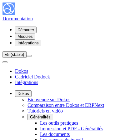
Documentation
Démarrer
Modules
Intégrations
v5 (stable)
Dokos
Cadriciel Dodock
Intégrations
Dokos
Bienvenue sur Dokos
Comparaison entre Dokos et ERPNext
Tutoriels en vidéo
Généralités
Les outils pratiques
Impression et PDF - Généralités
Les documents
Les espaces de travail