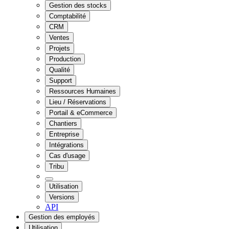
Gestion des stocks
Comptabilité
CRM
Ventes
Projets
Production
Qualité
Support
Ressources Humaines
Lieu / Réservations
Portail & eCommerce
Chantiers
Entreprise
Intégrations
Cas d'usage
Tribu
Utilisation
Versions
API
Gestion des employés
Utilisation