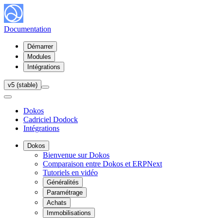
Documentation
Démarrer
Modules
Intégrations
v5 (stable)
Dokos
Cadriciel Dodock
Intégrations
Dokos
Bienvenue sur Dokos
Comparaison entre Dokos et ERPNext
Tutoriels en vidéo
Généralités
Paramétrage
Achats
Immobilisations