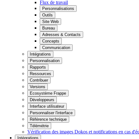
Flux de travail
Personnalisations
Outils
Site Web
Bureau
Adresses & Contacts
Concepts
Communication
Intégrations
Personnalisation
Rapports
Ressources
Contribuer
Versions
Ecosystème Frappe
Développeurs
Interface utilisateur
Personnaliser l'interface
Référence technique
Télémétrie
Vérification des images Dokos et notifications en cas d'é
Intégrations