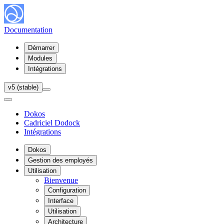
Documentation
Démarrer
Modules
Intégrations
v5 (stable)
Dokos
Cadriciel Dodock
Intégrations
Dokos
Gestion des employés
Utilisation
Bienvenue
Configuration
Interface
Utilisation
Architecture