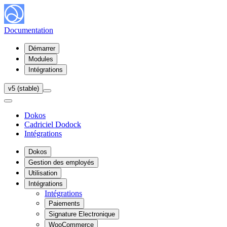
Documentation
Démarrer
Modules
Intégrations
v5 (stable)
Dokos
Cadriciel Dodock
Intégrations
Dokos
Gestion des employés
Utilisation
Intégrations
Intégrations
Paiements
Signature Electronique
WooCommerce