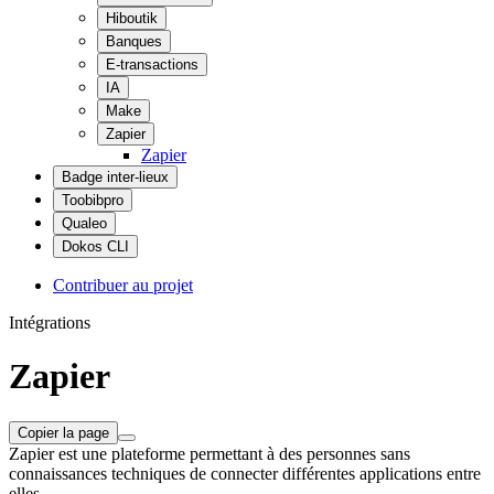
Hiboutik
Banques
E-transactions
IA
Make
Zapier
Zapier
Badge inter-lieux
Toobibpro
Qualeo
Dokos CLI
Contribuer au projet
Intégrations
Zapier
Copier la page
Zapier est une plateforme permettant à des personnes sans
connaissances techniques de connecter différentes applications entre
elles.