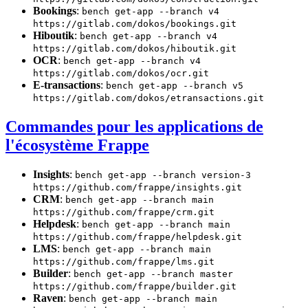
Bookings
:
bench get-app --branch v4
https://gitlab.com/dokos/bookings.git
Hiboutik
:
bench get-app --branch v4
https://gitlab.com/dokos/hiboutik.git
OCR
:
bench get-app --branch v4
https://gitlab.com/dokos/ocr.git
E-transactions
:
bench get-app --branch v5
https://gitlab.com/dokos/etransactions.git
Commandes pour les applications de
l'écosystème Frappe
Insights
:
bench get-app --branch version-3
https://github.com/frappe/insights.git
CRM
:
bench get-app --branch main
https://github.com/frappe/crm.git
Helpdesk
:
bench get-app --branch main
https://github.com/frappe/helpdesk.git
LMS
:
bench get-app --branch main
https://github.com/frappe/lms.git
Builder
:
bench get-app --branch master
https://github.com/frappe/builder.git
Raven
:
bench get-app --branch main