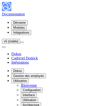
Documentation
Démarrer
Modules
Intégrations
v5 (stable)
Dokos
Cadriciel Dodock
Intégrations
Dokos
Gestion des employés
Utilisation
Bienvenue
Configuration
Interface
Utilisation
Architecture