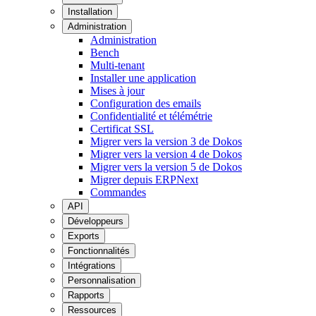
Installation
Administration
Administration
Bench
Multi-tenant
Installer une application
Mises à jour
Configuration des emails
Confidentialité et télémétrie
Certificat SSL
Migrer vers la version 3 de Dokos
Migrer vers la version 4 de Dokos
Migrer vers la version 5 de Dokos
Migrer depuis ERPNext
Commandes
API
Développeurs
Exports
Fonctionnalités
Intégrations
Personnalisation
Rapports
Ressources