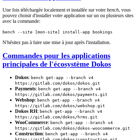
Une fois téléchargée localement et installée sur votre
bench
, vous
pouvez choisir d'installer votre application sur un ou plusieurs sites
avec la commande:
bench --site [mon-site] install-app bookings
N'hésitez pas à faire une mise à jour après l'installation.
Commandes pour les applications
principales de l'écosystème Dokos
Dokos
:
bench get-app --branch v4
https://gitlab.com/dokos/dokos.git
Payments
:
bench get-app --branch v4
https://gitlab.com/dokos/payments.git
Webshop
:
bench get-app --branch v4
https://gitlab.com/dokos/webshop.git
Dokos RH
:
bench get-app --branch v4
https://gitlab.com/dokos/hrms.git
WooCommerce
:
bench get-app --branch v4
https://gitlab.com/dokos/dokos-woocommerce.git
Construction
:
bench get-app --branch v4
https://gitlab.com/dokos/construction.git