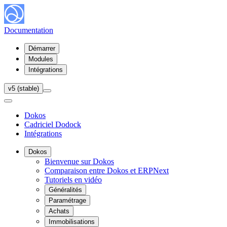
Documentation
Démarrer
Modules
Intégrations
v5 (stable)
Dokos
Cadriciel Dodock
Intégrations
Dokos
Bienvenue sur Dokos
Comparaison entre Dokos et ERPNext
Tutoriels en vidéo
Généralités
Paramétrage
Achats
Immobilisations