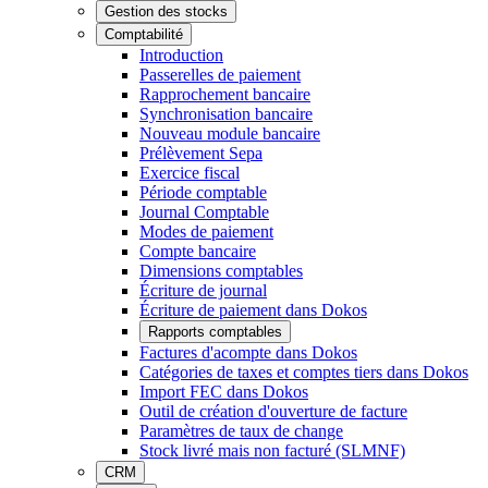
Gestion des stocks
Comptabilité
Introduction
Passerelles de paiement
Rapprochement bancaire
Synchronisation bancaire
Nouveau module bancaire
Prélèvement Sepa
Exercice fiscal
Période comptable
Journal Comptable
Modes de paiement
Compte bancaire
Dimensions comptables
Écriture de journal
Écriture de paiement dans Dokos
Rapports comptables
Factures d'acompte dans Dokos
Catégories de taxes et comptes tiers dans Dokos
Import FEC dans Dokos
Outil de création d'ouverture de facture
Paramètres de taux de change
Stock livré mais non facturé (SLMNF)
CRM