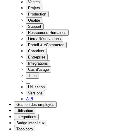
Ventes
Projets
Production
Qualité
Support
Ressources Humaines
Lieu / Réservations
Portail & eCommerce
Chantiers
Entreprise
Intégrations
Cas d'usage
Tribu
Utilisation
Versions
API
Gestion des employés
Utilisation
Intégrations
Badge inter-lieux
Toobibpro