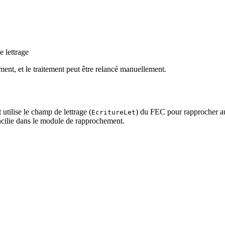
 lettrage
ument, et le traitement peut être relancé manuellement.
t
utilise le champ de lettrage (
) du FEC pour rapprocher au
EcritureLet
oncilie dans le module de rapprochement.