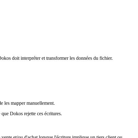
os doit interpréter et transformer les données du fichier.
 de les mapper manuellement.
 que Dokos rejette ces écritures.
ente et/ou d'achat lorsque l'écriture implique un tiers client ou