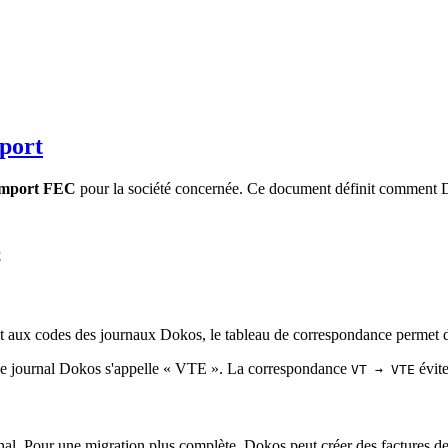
mport
import FEC
pour la société concernée. Ce document définit comment Dok
C
nt aux codes des journaux Dokos, le tableau de correspondance permet
 le journal Dokos s'appelle « VTE ». La correspondance
évite
VT → VTE
nal. Pour une migration plus complète, Dokos peut créer des factures de v