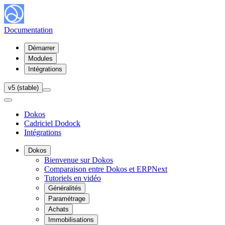
Documentation
Démarrer
Modules
Intégrations
v5 (stable)
Dokos
Cadriciel Dodock
Intégrations
Dokos
Bienvenue sur Dokos
Comparaison entre Dokos et ERPNext
Tutoriels en vidéo
Généralités
Paramétrage
Achats
Immobilisations