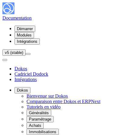
Documentation
Démarrer
Modules
Intégrations
v5 (stable)
Dokos
Cadriciel Dodock
Intégrations
Dokos
Bienvenue sur Dokos
Comparaison entre Dokos et ERPNext
Tutoriels en vidéo
Généralités
Paramétrage
Achats
Immobilisations